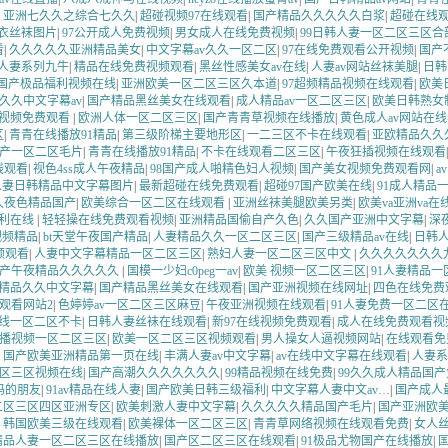
|
亚洲七久久之综合七久久
|
超碰视频97在线观看
|
国产精品久久久久久白浆
|
超碰在线观
衣丝袜图片
|
97公开成人免费视频
|
男女成人在线免费视频
|
99日韩人妻一区二区三区合
看
|
久久久久久亚洲精品美女
|
中文字幕av久久一区二区
|
97在线免费观看公开视频
|
国产
妃人妻系列九牛
|
精品在线免费视频观看
|
黑丝性感美女av在线
|
人妻av网站丝袜美腿
|
日韩
国产极品福利视频在线
|
亚洲欧美一区二区三区久本道
|
97超频精品视频在线观看
|
欧美
久久中文字幕av
|
国产精品黑丝美女在线观看
|
成人精品av一区二区三区
|
欧美日韩熟女
视频免费观看
|
欧洲人体一区二区三区
|
国产青青草视频在线播放
|
黄色成人av网站在
区
|
青青在线播放91精品
|
第三级阶梯主要地形区
|
一二三区不卡在线观看
|
亚欧精品久久
产一区二区毛片
|
青青在线播放91精品
|
不卡在线观看二区三区
|
午夜狂插视频在线观看
线观看
|
视色4ss成人午夜精品
|
98国产成人啪精色妇人视频
|
国产美女视频免费观看网
|
a
人妻日韩精品中文字幕图片
|
最新超碰在线免费观看
|
超碰97国产欧美在线
|
91成人精品
久夜色精品国产
|
欧美综合一区二区在线观看
|
亚洲丝袜美腿欧美另类
|
欧美va亚洲va在
福利在线
|
轻轻操在线免费观看视频
|
亚洲精品国偷自产久色
|
久久国产亚洲中文字幕
|
深
视频精品
|
bt天堂午夜国产精品
|
人妻精品久久一区二区三区
|
国产三级精品av在线
|
日韩
频观看
|
人妻中文字幕精品一区二区三区
|
熟妇人妻一区二区三区中文
|
久久久久久久久九
产午夜精品久久久久久
|
国模一少妇c0peg一av
|
欧美 视频一区二区三区
|
91人妻精品一
精品久久中文字幕
|
国产精品黑丝美女在线观看
|
国产亚洲视频在线网址
|
四色在线免费观
观看网站2
|
色婷婷av一区二区三区麻豆
|
午夜亚洲视频在线观看
|
91人妻免费一区二区
线一区二区不卡
|
日韩人妻丝袜在线观看
|
新97在线视频免费观看
|
成人在线免费观看视
播视频一区二区三区
|
欧美一区二区三区视频观看
|
男人操女人逼视频网站
|
在线观看免
|
国产欧美亚洲精品第一页在线
|
丰满人妻av中文字幕
|
av在线中文字幕在线观看
|
人妻系
区三区视频在线
|
国产高潮久久久久久久久
|
99精品视频在线免费
|
99久久成人精品国产
妈的朋友
|
91av精品在线人妻
|
国产欧美日韩三级福利
|
中文字幕人妻中文av…
|
国产成人
二区三区四区亚洲专区
|
欧美刺激人妻中文字幕
|
久久久久久精品国产毛片
|
国产亚洲欧
|
韩国欧美三级在线观看
|
欧美裸体一区二区三区
|
青青草网络视频在线观看免费
|
女人
精品人妻一区二区三区在线播放
|
国产区二区三区在线观看
|
91极品尤物国产在线播放
|