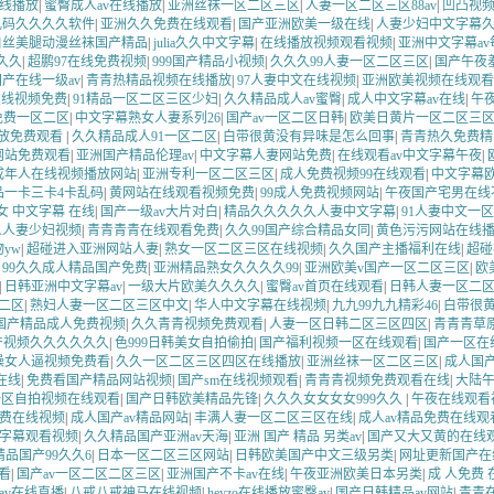
线播放
|
蜜臀成人av在线播放
|
亚洲丝袜一区二区三区
|
人妻一区二区三区88av
|
凹凸视
乱码久久久久软件
|
亚洲久久免费在线观看
|
国产亚洲欧美一级在线
|
人妻少妇中文字幕
白丝美腿动漫丝袜国产精品
|
julia久久中文字幕
|
在线播放视频观看视频
|
亚洲中文字幕a
久久
|
超鹏97在线免费视频
|
999国产精品小视频
|
久久久99人妻一区二区三区
|
国产午夜
产在线一级av
|
青青热精品视频在线播放
|
97人妻中文在线视频
|
亚洲欧美视频在线观看
在线视频免费
|
91精品一区二区三区少妇
|
久久精品成人av蜜臀
|
成人中文字幕av在线
|
午夜
免费一区二区
|
中文字幕熟女人妻系列26
|
国产av一区二区日韩
|
欧美日黄片一区二区三
播放免费观看
|
久久精品成人91一区二区
|
白带很黄没有异味是怎么回事
|
青青热久免费精
网站免费观看
|
亚洲国产精品伦理av
|
中文字幕人妻网站免费
|
在线观看av中文字幕午夜
|
成年人在线视频播放网站
|
亚洲专利一区二区三区
|
成人免费视频99在线观看
|
中文字幕
品一卡三卡4卡乱码
|
黄网站在线观看视频免费
|
99成人免费视频网站
|
午夜国产宅男在线
女 中文字幕 在线
|
国产一级av大片对白
|
精品久久久久久人妻中文字幕
|
91人妻中文一
人人妻少妇视频
|
青青青青在线观看免费
|
久久99国产综合精品女同
|
黄色污污网站在线
yw
|
超碰进入亚洲网站人妻
|
熟女一区二区三区在线视频
|
久久国产主播福利在线
|
超碰
|
99久久成人精品国产免费
|
亚洲精品熟女久久久久99
|
亚洲欧美v国产一区二区三区
|
欧
|
日韩亚洲中文字幕av
|
一级大片欧美久久久久
|
蜜臀av首页在线观看
|
日韩人妻一区二
二区
|
熟妇人妻一区二区三区中文
|
华人中文字幕在线视频
|
九九99九九精彩46
|
白带很
国产精品成人免费视频
|
久久青青视频免费观看
|
人妻一区日韩二区三区四区
|
青青青草
产视频久久久久久久
|
色999日韩美女自拍偷拍
|
国产福利视频一区在线观看
|
国产一区在
操女人逼视频免费看
|
久久一区二区三区四区在线播放
|
亚洲丝袜一区二区三区
|
成人国产
在线
|
免费看国产精品网站视频
|
国产sm在线视频观看
|
青青青视频免费观看在线
|
大陆
一区自拍视频在线观看
|
国产日韩欧美精品先锋
|
久久久女女女女999久久
|
午夜在线观看
费在线视频
|
成人国产av精品网站
|
丰满人妻一区二区三区在线
|
成人av精品免费在线观
字幕观看视频
|
久久精品国产亚洲av天海
|
亚洲 国产 精品 另类av
|
国产又大又黄的在线
精品国产99久久6
|
日本一区二区三区网站
|
日韩欧美国产中文三级另类
|
网址更新国产在
看
|
国产av一区二区二区三区
|
亚洲国产不卡av在线
|
午夜亚洲欧美日本另类
|
成 人免费
av在线直播
|
八戒八戒神马在线视频
|
heyzo在线播放蜜臀av
|
国产日韩精品av网站
|
青青