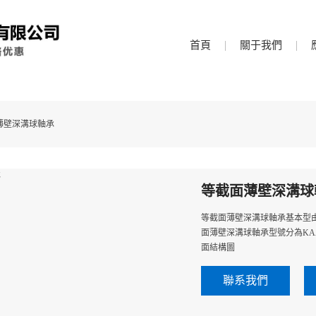
v精品视频在线观看,亚洲专区视频一区二区,尻欧洲美女的小骚逼,
首頁
關于我們
薄壁深溝球軸承
等截面薄壁深溝球
等截面薄壁深溝球軸承基本型由外
面薄壁深溝球軸承型號分為KAA,
面結構圖
聯系我們