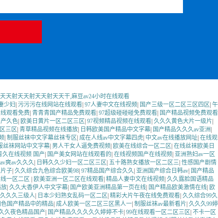
天天射天天射天天射天天干,麻豆av24小时在线观看
妻少妇
|
污污污在线网站在线观看
|
97人妻中文在线视频
|
国产三级一区二区三区四区
|
午
在线观看免费
|
青青青国产精品免费观看
|
97超级碰碰碰免费观看
|
国产精品视频免费观看
自产久色
|
欧美日黄片一区二区三区
|
97视频精品视频在线观看
|
久久久黄色大片一级片
|
区三区
|
青草精品视频在线播放
|
日韩欧美国产精品中文字幕
|
国产精品久久久av亚洲
|
频
|
制服丝袜中文字幕丝袜专区
|
成在人线av中文字幕四虎
|
中文av在线播放网址
|
在线观
服丝袜网站中文字幕
|
男人干女人逼免费视频
|
欧美在线综合一区二区
|
在线丝袜欧美日
青久在线视频 国产
|
国产美女网站在线观看的
|
在线视频国产在线视频
|
亚洲熟妇av一区
av爽av久久久
|
日韩久久少妇一区二区三区
|
五十路熟女播放一区二区三
|
性感国产剧情
人片子
|
久久综合九色综合欧美98
|
97精品国产综合久久
|
亚洲国产综合日韩av
|
国产精品
在线一区二区
|
欧美亚洲一区二区在线观看
|
精品人妻中文在线视频
|
久久露脸国语精品
播放
|
久久大香伊人中文字幕
|
国产欧美亚洲精品第一页在线
|
国产精品欧美激情在线
|
欧
久久久三级人
|
日本少妇熟女乱码一区二区
|
精彩大片午夜在线免费观看
|
久久综合99久
洲色国产精品中的精品
|
成人欧美一区二区三区黑人一
|
制服丝袜av最新看片
|
久久久99婷
久久夜色精品国产
|
国产精品久久久久久婷婷不卡
|
99在线观看一区二区三区
|
不卡一区