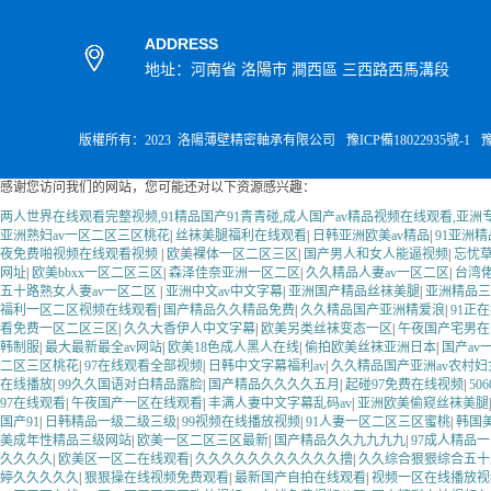
ADDRESS
地址：河南省 洛陽市 澗西區 三西路西馬溝段
版權所有：2023 洛陽薄壁精密軸承有限公司
豫ICP備18022935號-1
豫
感谢您访问我们的网站，您可能还对以下资源感兴趣：
两人世界在线观看完整视频,91精品国产91青青碰,成人国产av精品视频在线观看,亚
亚洲熟妇av一区二区三区桃花
|
丝袜美腿福利在线观看
|
日韩亚洲欧美av精品
|
91亚洲
夜免费啪视频在线观看视频
|
欧美裸体一区二区三区
|
国产男人和女人能逼视频
|
忘忧
网址
|
欧美bbxx一区二区三区
|
森泽佳奈亚洲一区二区
|
久久精品人妻av一区二区
|
台湾
五十路熟女人妻av一区二区
|
亚洲中文av中文字幕
|
亚洲国产精品丝袜美腿
|
亚洲精品三
福利一区二区视频在线观看
|
国产精品久久精品免费
|
久久精品国产亚洲精爱浪
|
91正
看免费一区二区三区
|
久久大香伊人中文字幕
|
欧美另类丝袜变态一区
|
午夜国产宅男在
韩制服
|
最大最新最全av网站
|
欧美18色成人黑人在线
|
偷拍欧美丝袜亚洲日本
|
国产av
二区三区桃花
|
97在线观看全部视频
|
日韩中文字幕福利av
|
久久精品国产亚洲av农村妇
在线播放
|
99久久国语对白精品露脸
|
国产精品久久久久五月
|
起碰97免费在线视频
|
50
97在线观看
|
午夜国产一区在线观看
|
丰满人妻中文字幕乱码av
|
亚洲欧美偷窥丝袜美腿
国产91
|
日韩精品一级二级三级
|
99视频在线播放视频
|
91人妻一区二区三区蜜桃
|
韩国
美成年性精品三级网站
|
欧美一区二区三区最新
|
国产精品久久九九九九
|
97成人精品
久久久久
|
欧美区一区二在线观看
|
久久久久久久久久久久久撸
|
久久综合狠狠综合五十
婷久久久久久
|
狠狠操在线视频免费观看
|
最新国产自拍在线观看
|
视频一区在线播放视