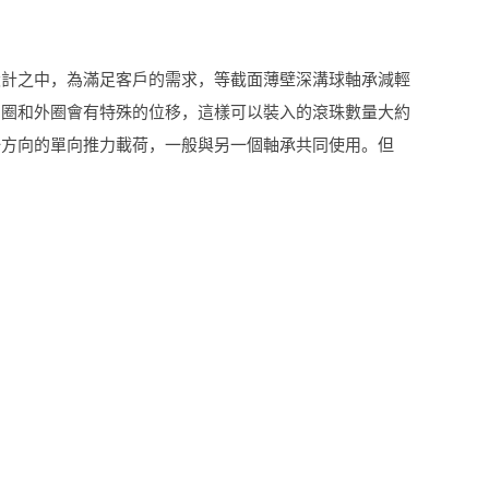
設計之中，為滿足客戶的需求，等截面薄壁深溝球軸承減輕
內圈和外圈會有特殊的位移，這樣可以裝入的滾珠數量大約
一方向的
單向推力
載荷
，
一般與另一個軸承共同使用。
但
。