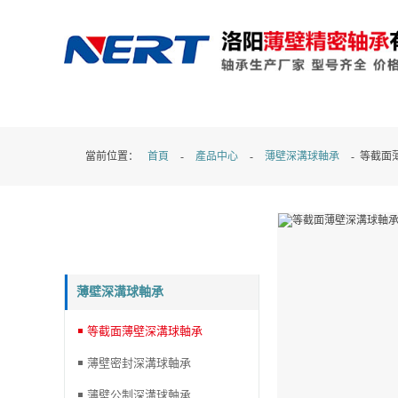
两人世界在线观看完整视频,91精品国产91青青碰,成人国产a
射天天干,麻豆av24小时在线观看
當前位置：
首頁
-
產品中心
-
薄壁深溝球軸承
- 等截面
產品分類
薄壁深溝球軸承
等截面薄壁深溝球軸承
薄壁密封深溝球軸承
薄壁公制深溝球軸承