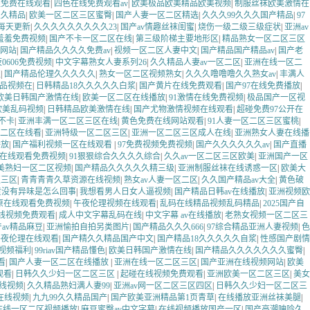
频免费在线观看
|
四色在线免费观看av
|
欧美极品欧美精品欧美视频
|
制服丝袜欧美激情在
久久精品
|
欧美一区二区三区蜜臀
|
国产人妻一区二区精选
|
久久久99久久久国产精品
|
97
v每天更新
|
久久久久久久久久久23
|
国产av情趣丝袜闺蜜
|
烧伤一级二级三级症状
|
亚洲av
羞羞免费视频
|
国产不卡一区二区在线
|
第三级阶梯主要地形区
|
精品熟女一区二区三区
网站
|
国产精品久久久久免费av
|
视频一区二区人妻中文
|
国产精品国产精品av
|
国产老
0606免费视频
|
中文字幕熟女人妻系列26
|
久久精品人妻av一区二区
|
亚洲在线一区二
区
|
国产精品伦理久久久久久
|
熟女一区二区视频熟女
|
久久久噜噜噜久久熟女av
|
丰满人
品视频在
|
日韩精品18久久久久久白浆
|
国产黄片在线免费观看
|
国产97在线免费播放
|
欧美日韩国产激情在线
|
欧美一区二区在线播放
|
91激情在线免费视频
|
极品国产一区视
欧美乱码视频
|
日韩精品欧美激情在线
|
国产尤物激情视频在线观看
|
超碰免费97公开在
不卡
|
亚洲丰满一区二区三区在线
|
黄色免费在线网站观看
|
91人妻一区二区三区蜜桃
|
区二区在线看
|
亚洲特级一区二区三区
|
亚洲一区二区三区成人在线
|
亚洲熟女人妻在线播
播放
|
国产福利视频一区在线观看
|
97免费视频免费视频
|
国产久久久久久久av
|
国产直播
在线观看免费视频
|
91狠狠综合久久久久综合
|
久久av一区二区三区欧美
|
亚洲国产一区
美熟妇一区二区视频
|
国产精品久久久久久精三级
|
亚洲制服丝袜在线诱惑一区
|
欧美大
区三区
|
青青青青久草资源在线视频
|
熟女av人妻一区二区
|
久久国产精品av大全
|
黄色破
黄没有异味是怎么回事
|
我想看男人日女人逼视频
|
国产精品日韩av在线播放
|
亚洲视频欧
原在线观看免费视频
|
午夜伦理视频在线观看
|
乱码在线精品视频乱码精品
|
2025国产自
线视频免费观看
|
成人中文字幕乱码在线
|
中文字幕 av在线播放
|
老熟女视频一区二区三
av精品麻豆
|
亚洲愉拍自拍另类图片
|
国产精品久久久666
|
97综合精品亚洲人妻视频
|
色
午夜伦理在线观看
|
国产精久久精品国产中文
|
国产精品18久久久久久自浆
|
性感国产剧情
视频福利
|
99riav国产精品懂色
|
欧美日韩国产激情在线
|
国产精品久久久久久久久蜜臀
|
看
|
国产人妻一区二区在线播放
|
亚洲在线一区二区三区
|
国产亚洲在线视频网站
|
欧美
观看
|
日韩久久少妇一区二区三区
|
起碰在线视频免费观看
|
亚洲欧美一区二区三区
|
美女
线视频
|
久久精品熟妇满人妻99
|
亚洲av网一区二区三区四区
|
日韩久久少妇一区二区三
 在线视频
|
九九99久久精品国产
|
国产欧美亚洲精品第1页青草
|
在线播放亚洲丝袜美腿
|
在线一区二区视频播放
|
麻豆蜜臀av中文字幕
|
在线视频播放国产一区
|
国产高潮呻吟久