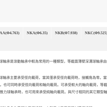
AA(Φ4.763)
NKA(Φ6.35)
NKB(Φ7.938)
NKC(Φ9.525
球軸承是滾動軸承中較為常用的一種類型，等截面薄壁深溝球軸承
由
球軸承主要承受徑向載荷，當其僅承受徑向載荷時，接觸角為零。當
，也可同時承受徑向載荷和軸向載荷。可承受較大的軸向載荷，等
推力球軸承時，也可用來承受純軸向載荷。與尺寸相同的其它類型