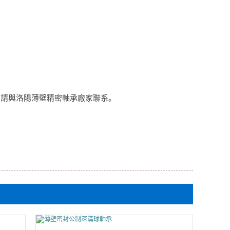
，請與洛陽薄壁精密軸承廠家聯系。