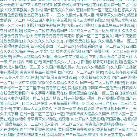
久av无语
|
曰本中文字幕在线视频
|
欧美熟妇乱码在线一区
|
在线观看免费一区二区三区
放
|
中文字幕欧美人妻中出
|
国产精品久久久666
|
蜜桃av精品一区二区在线
|
性感美女内
观看免费视频
|
欧美日韩在线不卡一区
|
久久欧美av乱码人妻
|
青草青草久9视频在线观
女诱惑一区二区
|
中文亚洲人妻有码中文视频
|
成人av大香蕉有限公司
|
蜜臀av北条麻
播一区二区三区
|
制服丝袜欧美激情在线
|
97超pen公开视频18
|
青青草免费av在线观看
|
在线观看视频
|
欧美一区二区在线观看国产
|
精品熟女一区二区三区免费视频
|
久久久久
青娱乐青青草av在线
|
青草青青青青青青操死你
|
欧美一区二区三区美女
|
国产午夜激情
袜欧美激情在线
|
久久久久久久久久久2
|
51视频免费在线播放
|
久久精品人妻av一区二
在线视频免费观看
|
亚洲欧美岛国一区二区三区
|
在线观看的网站一区二区三区
|
亚洲国
久久久久久精品
|
午夜 av 中文字幕
|
香蕉久久夜色精品国产
|
美脚丝袜一区二区三区在
频免费
|
国产av尤物精品久久懂色
|
最新av中文字幕网址
|
中文字幕人妻综合欧美日韩
|
一级
|
亚洲 综合 日韩 在线
|
国产精品久久九九九九
|
你懂的 最新可以看的视频
|
香蕉久
欧美成人怡红院一区二区
|
久久国产精品免费av
|
九九99久久精品国产
|
久久国产主播
妻在线视频
|
青青青草精品在线观看
|
国产老妇一区二区三区 熟女
|
欧美日韩在线观看
vv
|
av伊人中文字幕在线
|
国产情侣青青在线观看
|
99久久精品久久久久
|
国产sm在线视
一区二区三区中文欧美
|
蜜臀99久久精品久久久久
|
国产一区二区大片在线播放
|
色黄国
亚洲综合一区二区三区不卡
|
青青草在线免费播放视频
|
中国国产一区免费av
|
日韩成人
在线免费观看国产
|
中文字幕人妻乱码在线
|
欧美亚洲自拍偷拍一区二区
|
自拍视频在线
极品人妻少妇视频一区二区
|
国产精品日韩av在线播放
|
视频一区在线播放视频
|
国产在
文字幕乱码一区二区乱码在线
|
人妻精品福利视频一区二区
|
亚洲日产乱码一二三区
|
直
看不卡
|
中文字幕av人妻互换久久
|
名姝第一季在线观看免费
|
午夜在线视频国产五月天
久中文字幕
|
在线一区二区三区在线一区
|
亚洲国产成人精品久久国产
|
精品人妻一区二
费在线播放视频
|
青草青草久9视频在线观看
|
97公开成人免费视频
|
韩国黄色小视频妈
产
|
熟女精品久久一二三区
|
成人乱码一区二区三区av
|
青青热久免费精品视频在
|
一区
幕在线播放
|
国产学生视频在线观看
|
黄色绿像免费在线观看
|
香港精品国产三级国产av
日韩制服
|
清纯丝袜欧美日韩另类
|
秋霞国产午夜精品免费视频
|
亚洲天堂中文av网站
|