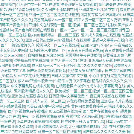
看视频97
|
91人妻中文一区二区在线看
|
午夜理伦三级视频观看
|
黄色破处在线免费播
部
|
超级碰97免费公开视频
|
久久国产主播福利在线
|
亚洲欧美日韩乱码中文字
|
看黄在线
不卡一区二区在线
|
亚洲一区二区三区免费在线播放
|
风韵犹存极品少妇高潮a91
|
丝袜美
国产精品久久久久久
|
变态另类成人av一区二区
|
精品人妻一区二区三区人妻斩
|
亚洲主
日韩国产黄色自拍
|
亚洲中文在线观看一区二区
|
欧美二区三区七区在线播放
|
国产成人
制服丝袜
|
国产色哟哟视频在线观看
|
一区av一区av一区
|
一区二区三区四区亚洲专区
|
线看
|
一区二区在线播放108
|
色婷婷av一区二区三区四
|
亚洲成人黄色av在线观看
|
制服丝
久久久久久久久
|
亚洲av日韩av激情av
|
97视频成人在线观看
|
最近中文字幕av在线
|
午夜
|
国产一级做a爱片久久
|
欧美中文一区二区在线观看
|
亚洲1区2区3区4区av
|
午夜精品久
v中文字幕人妻网站
|
日韩欧美人妻激情一区
|
青青青青在线观看免费
|
青青草免费在线视
一区二区三区四区
|
自拍偷拍亚洲综合在线
|
秋霞视频午夜在线播放
|
我要看亚洲黄色片
线观看99
|
欧美精品成年免费观看
|
国产人妻一区二区在线
|
亚洲精品乱码视频在线观看
|
夜国产视频在线观看
|
成人精品一区二区三区熟妇
|
综合久久久久综合97色
|
欧美熟女人
人妻激情中文字幕
|
国产aa免费视频观看网站
|
性感美女穿丝袜的图片
|
国产精品高潮呻吟
99精品大
|
av中文在线免费播放
|
日韩人妻激情中文字幕
|
小心许愿在线完整免费观看
|
区二区在线
|
成人mv亚洲mv欧洲mv
|
91精品人妻中文字幕色
|
精品综合久久久久久久97
|
看av
|
中文字幕乱码在线中文乱码
|
在线观看国产视频97
|
成人中文字幕乱码在线
|
美女
在线播放
|
亚洲欧洲精品成人久久曰
|
欧美视频 一区二区三区
|
欧美一区二区三区四区色
|
频网站
|
亚洲丝袜制服诱惑在线
|
日韩激情中文字幕免费
|
午夜五月天视频在线观看
|
中
费一区二区三区
|
国产成人av区一区二区三
|
97免费视频免费视频
|
亚洲成av人片在线观
列在线免费视频
|
欧美亚洲人妻中文字幕日韩
|
黄色网页免费直接看av
|
精品人妻久久久
免费
|
国产区视频免费在线播放
|
97凹凸视频在线观看
|
国产黄片在线免费观看
|
超碰免
最新网址在线
|
午夜一区视频在线免费观看
|
在线中文字幕有码视频
|
91在线精品播放国
美一级在线
|
小草在线观看免费视频播放
|
国产欧美日韩人妻中文字幕
|
日本乱码中文字
丝袜激情亚洲久久欧美
|
亚洲欧美激情人妻综合
|
亚洲欧美丝袜制服另类
|
在线丝袜欧美
国产精品色在线免费观看
|
丝袜一区二区三区在线播放
|
国产精品久久久久久久久无
|
国