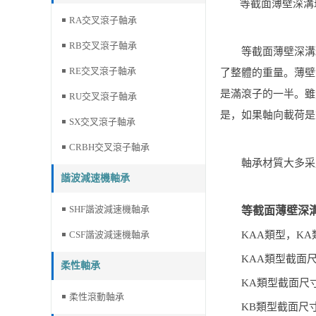
等截面薄壁深溝
RA交叉滾子軸承
RB交叉滾子軸承
等截面薄壁深溝
RE交叉滾子軸承
了整體的重量
。
薄壁
是滿滾子的一半。雖
RU交叉滾子軸承
是，如果軸向載荷是
SX交叉滾子軸承
CRBH交叉滾子軸承
軸承材質大多采
諧波減速機軸承
SHF諧波減速機軸承
等截面薄壁深
CSF諧波減速機軸承
KAA
類型，
KA
KAA
類型截面
柔性軸承
KA
類型截面尺
柔性滾動軸承
KB
類型截面尺