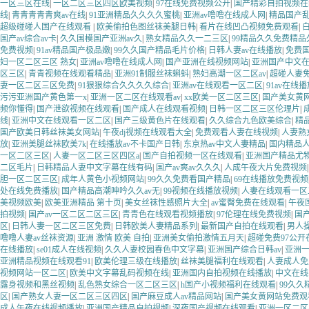
一区三区在线
|
一区二区三区四区欧美视频
|
97在线免费视频公开
|
国产精彩自拍视频在
线
|
青青青青青爽av在线
|
91亚洲精品久久久久蜜桃
|
亚洲av噜噜在线成人网
|
精品国产
超级碰碰人国产在线观看
|
欧美偷拍色图丝袜美腿日韩
|
看片在线凹凸视频免费观看
|
国产av综合av卡
|
久久国模国产亚洲av久
|
熟女精品久久一二三区
|
99精品久久免费精品
免费视频
|
91av精品国产极品嫩
|
99久久国产精品毛片价格
|
日韩人妻av在线播放
|
免费国
妇一区二区三区 熟女
|
亚洲av噜噜在线成人网
|
国产亚洲在线视频网站
|
亚洲国产中文
区三区
|
青青视频在线观看精品
|
亚洲91制服丝袜蝌蚪
|
熟妇高潮一区二区av
|
超碰人妻
妻一区二区三区免费
|
91狠狠综合久久久久综合
|
亚洲av在线观看一区二区
|
91av在线
污污亚洲国产黄色第一x
|
亚洲一区二区在线观看av
|
xx欧美一区二区三区
|
国产美女黄
频你懂得
|
国产泄欲视频在线观看
|
国产成人在线观看视频
|
日韩一区二区三区伦理片
|
线
|
亚洲中文在线观看一区二区
|
国产三级黄色片在线观看
|
久久综合九色欧美综合
|
精
国产欧美日韩丝袜美女网站
|
午夜dj视频在线观看大全
|
免费观看人妻在线视频
|
人妻熟
放
|
亚洲美腿丝袜欧美7k
|
在线播放av不卡国产日韩
|
东京热av中文人妻精品
|
国内精品
一区二区三区
|
人妻一区二区三区四区a
|
国产自拍视频一区在线观看
|
亚洲国产精品尤物
二区毛片
|
日韩精品人妻中文字幕在线有码
|
国产av爽av久久久
|
人成午夜大片免费视频
胆一区二区三区
|
成年人黄色小视频网站
|
99久久免费看国产精品
|
69在线播放免费视频
处在线免费播放
|
国产精品高潮呻吟久久av无
|
99视频在线播放视频
|
人妻在线观看一区
美视频欧美
|
欧美亚洲精品 第十页
|
美女丝袜性感照片大全
|
av蜜臀免费在线观看
|
午夜
拍视频
|
国产av一区二区二区三区
|
青青色在线观看视频播放
|
97伦理在线免费视频
|
国
区
|
日韩人妻一区二区三区免费
|
日韩欧美人妻精品系列
|
最新国产自拍在线观看
|
男人
噜噜人妻av丝袜资源
|
亚洲 激情 欧美 自拍
|
亚洲美女偷拍激情五月天
|
超碰免费97公开
在线播放
|
se01成人在线视频
|
久久人妻校园春色中文字幕
|
亚洲国产综合日韩av
|
亚洲
亚洲精品视频在线观看91
|
欧美伦理三级在线播放
|
丝袜美腿福利在线观看
|
人妻成人免
视频网站一区二区
|
欧美中文字幕乱码视频在线
|
亚洲国内自拍视频在线播放
|
中文在线
露身视频和黑丝视频
|
乱色熟女综合一区二区三区
|
h国产小视频福利在线观看
|
99久久
区
|
国产熟女人妻一区二区三区四区
|
国产麻豆成人av精品网站
|
国产美女黄网站免费观
成人午夜在线视频播放
|
亚洲国产精品自拍视频
|
深夜国产视频在线观看
|
亚洲一区二区