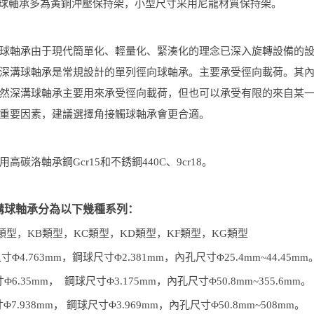
球軸承多為黃銅沖壓保持架，小型尺寸采用尼龍材質保持架。
球軸承
由于現代簡單化、輕量化、緊湊化的理念已深入旋轉設備的
深溝球軸承
是
常規設計的單列徑向球軸承。
主要承受徑向載荷。
其
然
深溝球
軸承主要用來承受徑向載荷，但也可以承受有限的來自某
重要因素，
建議選擇
角接觸球軸承會更合適。
用高碳洛軸承鋼
Gcr15
和不銹鋼
440C
、
9cr18
。
溝球軸承分為以下幾種系列：
類型，
KB
類型，
KC
類型，
KD
類型，
KF
類型，
KG
類型
尺寸
Φ4.763mm
，鋼球尺寸
Φ2.381mm
，內孔尺寸
Φ25.4mm~44.45mm
寸
Φ6.35mm
， 鋼球尺寸
Φ3.175mm
，內孔尺寸
Φ50.8mm~355.6mm
。
寸
Φ7.938mm
，
鋼球尺寸
Φ3.969mm
，內孔尺寸
Φ50.8mm~508mm
。