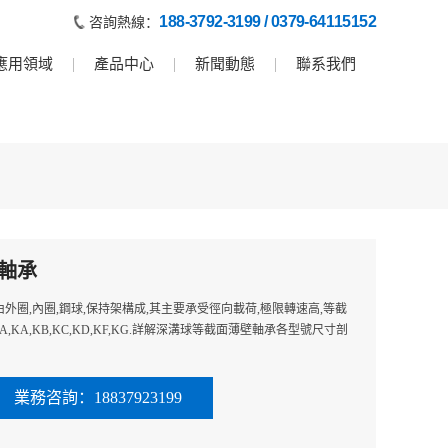
午夜一区二区精品视频,久久美女一区二区视频,天天射天天射天天
188-3792-3199 / 0379-64115152
咨詢熱線：
應用領域
產品中心
新聞動態
聯系我們
軸承
圈,內圈,鋼球,保持架構成,其主要承受徑向載荷,極限轉速高,等截
KA,KB,KC,KD,KF,KG.詳解深溝球等截面薄壁軸承各型號尺寸剖
業務咨詢：18837923199