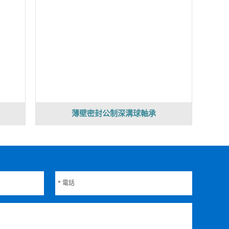
薄壁密封公制深溝球軸承