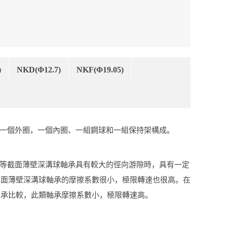
)
NKD(Φ12.7)
NKF(Φ19.05)
一個外圈，一個內圈、一組鋼球和一組保持架構成。
等截面薄壁深溝球軸承具有較大的徑向游隙時，具有一定
截面薄壁深溝球軸承的摩擦系數很小，極限轉速也很高。在
軸承比較，此類軸承摩擦系數小，極限轉速高。