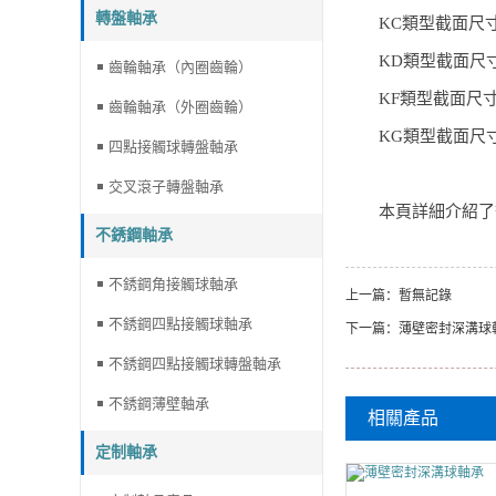
轉盤軸承
KC
類型截面尺
KD
類型截面尺
齒輪軸承（內圈齒輪）
KF
類型截面尺
齒輪軸承（外圈齒輪）
KG
類型截面尺
四點接觸球轉盤軸承
交叉滾子轉盤軸承
本頁詳細介紹了
不銹鋼軸承
不銹鋼角接觸球軸承
上一篇：暫無記錄
不銹鋼四點接觸球軸承
下一篇：
薄壁密封深溝球
不銹鋼四點接觸球轉盤軸承
不銹鋼薄壁軸承
相關產品
定制軸承