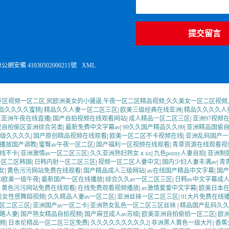
提交留言
公網安備 41030502000211號
XML
洲专区视频一区二区,尻欧洲美女的小骚逼,午夜一区二区精品视频,久久美女一区二区视频,
精品久久久久蜜桃
|
精品久久人妻一区二区三区
|
欧美三级经典在线亚洲
|
精品久久久久人
草亚洲午夜在线直播
|
国产自拍视频在线观看网站
|
成人精品一区二区三区
|
亚洲97视频
佬自拍偷区亚洲综合另类
|
最新免费中文字幕av
|
99久久国产精品久久99
|
亚洲精品国偷
级久久久久
|
国产原创精品视频在线观看
|
欧美一区二区不卡视频在线
|
亚洲乱码国产一
在播放国产调教
|
蜜臀av午夜一区二区
|
国产福利一区视频在线观看
|
青草资源在线观看视
线不卡
|
亚洲激情av一区二区三区
|
久久亚洲熟妇熟女ⅹxx
|
九色porny人妻自拍
|
亚洲制
一区二区韩国
|
日韩内射一区二区三区
|
视频一区二区人妻中文
|
国内少妇人妻丰满av
|
青
女
|
黄色污污网站免费在线观看
|
国产精品成人三级网站
|
av在线国产精品中文字幕
|
国产
60欧美一级午夜
|
最新国产一区在线播放
|
综合久久av一区二区三区
|
日韩av中文字幕成
|
黄色污污网站免费在线观看
|
在线免费观看视频播放
|
av激情爱爱中文字幕
|
欧美日本
美女性感舞蹈视频
|
久久精品人妻av一区二区
|
亚洲丝袜一区二区三区
|
91大片免费在线
一区二区三区
|
亚洲国产av一区二卡
|
亚洲熟女乱色一区二区三区丝袜
|
精品国产乱码久久
路人妻
|
国产熟女精品自拍视频
|
国产麻豆成人av苏娅
|
欧美亚洲自拍偷拍一区二区
|
欧
频
|
日本伦精品一区二区三区免费
|
久久久久久久久久久2
|
非洲黑人黄色一级大片
|
香蕉